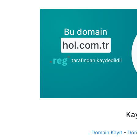
Bu domain
hol.com.tr
tarafından kaydedildi!
Kay
Domain Kayıt
-
Dom